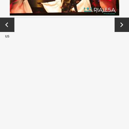
←
Next
Previo
→
us